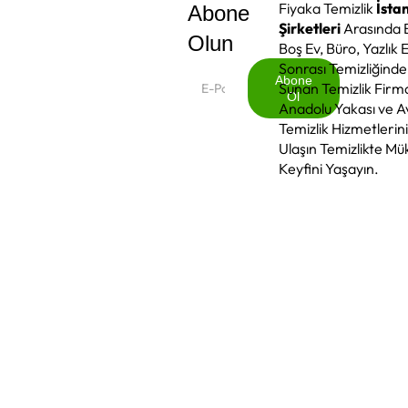
Fiyaka Temizlik
İsta
Abone
Şirketleri
Arasında Ev
Olun
Boş Ev, Büro, Yazlık 
Sonrası Temizliğinde 
Abone
Sunan Temizlik Firma
Ol
Anadolu Yakası ve A
Abone
Temizlik Hizmetlerini
Ol
Ulaşın Temizlikte M
Keyfini Yaşayın.
“Dip köşe hijyenle ta
Temizlik firması
ola
temizlik ve bitkisel ü
profesyonel çözümle
Ev, ofis ve inşaat son
hemen arayın.”