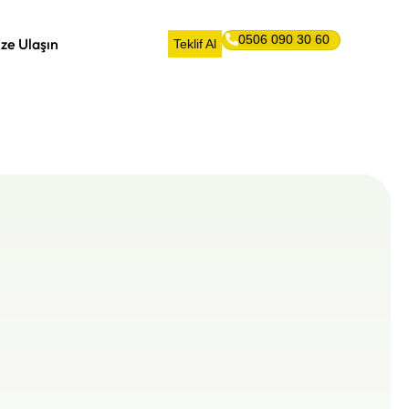
0506 090 30 60
ize Ulaşın
Teklif Al
Teklif
Al
0506
090
30
60