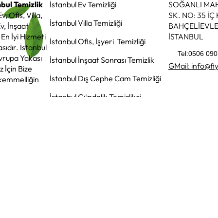
nbul Temizlik
İstanbul Ev Temizliği
SOĞANLI MAH
, Ofis, Villa,
SK. NO: 35 İÇ
İstanbul Villa Temizliği
Ev, İnşaat
BAHÇELİEVLE
En İyi Hizmeti
İSTANBUL
İstanbul Ofis, İşyeri Temizliği
sıdır. İstanbul
Tel:0506 090
vrupa Yakası
İstanbul İnşaat Sonrası Temizlik
GMail: info@fi
z İçin Bize
İstanbul Dış Cephe Cam Temizliği
ükemmelliğin
İstanbul Gündelik Temizlikçi
nışın!
İstanbul
İstanbul Boş Ev Temizliği
rak buharlı
rünlerle
İstanbul Temizlik Şirketi
r sunuyoruz.
rası için