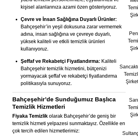
Mer
kişisel alanlarınıza azami özen gösteriyoruz.
Temi
Şirk
Çevre ve İnsan Sağlığına Duyarlı Ürünler:
Bahçeşehir’in yeşil dokusuna zarar vermemek
Pen
adına, insan sağlığına ve çevreye duyarlı,
Temi
yüksek kaliteli ve etkili temizlik ürünleri
Şirk
kullanıyoruz.
Şeffaf ve Rekabetçi Fiyatlandırma:
Kaliteli
Sancakt
Bahçeşehir temizlik hizmetini, bütçenizi
Temizl
yormayacak şeffaf ve rekabetçi fiyatlandırma
Şirket
politikasıyla sunuyoruz.
Bahçeşehir’de Sunduğumuz Başlıca
Sarı
Temizlik Hizmetleri
Temi
Şirk
Fiyaka Temizlik
olarak Bahçeşehir’de geniş bir
temizlik hizmeti yelpazesi sunmaktayız. Özellikle en
çok tercih edilen hizmetlerimiz:
Sultan