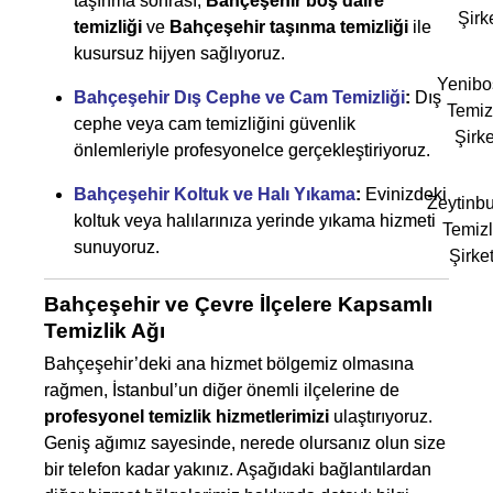
taşınma sonrası,
Bahçeşehir boş daire
Şirk
temizliği
ve
Bahçeşehir taşınma temizliği
ile
kusursuz hijyen sağlıyoruz.
Yenibo
Bahçeşehir Dış Cephe ve Cam Temizliği
:
Dış
Temiz
cephe veya cam temizliğini güvenlik
Şirke
önlemleriyle profesyonelce gerçekleştiriyoruz.
Bahçeşehir Koltuk ve Halı Yıkama
:
Evinizdeki
Zeytinb
koltuk veya halılarınıza yerinde yıkama hizmeti
Temizl
sunuyoruz.
Şirket
Bahçeşehir ve Çevre İlçelere Kapsamlı
Temizlik Ağı
Bahçeşehir’deki ana hizmet bölgemiz olmasına
rağmen, İstanbul’un diğer önemli ilçelerine de
profesyonel temizlik hizmetlerimizi
ulaştırıyoruz.
Geniş ağımız sayesinde, nerede olursanız olun size
bir telefon kadar yakınız. Aşağıdaki bağlantılardan