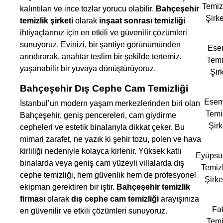
Temiz
kalıntıları ve ince tozlar yorucu olabilir.
Bahçeşehir
Şirke
temizlik şirketi
olarak
inşaat sonrası temizliği
ihtiyaçlarınız için en etkili ve güvenilir çözümleri
sunuyoruz. Evinizi, bir şantiye görünümünden
Esen
arındırarak, anahtar teslim bir şekilde tertemiz,
Temi
yaşanabilir bir yuvaya dönüştürüyoruz.
Şirk
Bahçeşehir Dış Cephe Cam Temizliği
Esen
İstanbul’un modern yaşam merkezlerinden biri olan
Temi
Bahçeşehir, geniş pencereleri, cam giydirme
Şirk
cepheleri ve estetik binalarıyla dikkat çeker. Bu
mimari zarafet, ne yazık ki şehir tozu, polen ve hava
kirliliği nedeniyle kolayca kirlenir. Yüksek katlı
Eyüpsu
binalarda veya geniş cam yüzeyli villalarda dış
Temizl
cephe temizliği, hem güvenlik hem de profesyonel
Şirke
ekipman gerektiren bir iştir.
Bahçeşehir temizlik
firması
olarak
dış cephe cam temizliği
arayışınıza
Fat
en güvenilir ve etkili çözümleri sunuyoruz.
Temi