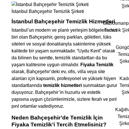
Şirk
İstanbul Bahçeşehir Temizlik Şirketi
İstanbul Bahçeşehir Temizlik Hizmetleri
Gaziosmanp
İstanbul’un modern ve planlı yerleşim bölgelerinden
Temizlik Şir
biri olan Bahçeşehir, geniş parkları, göletleri, lüks
siteleri ve sosyal donatılarıyla sakinlerine yüksek
Güngö
kalitede bir yaşam sunmaktadır. “Uydu Kent” olarak
Temiz
da bilinen bu semtte, temizlik standartları da bu
Şirke
yaşam kalitesine uygun olmalıdır.
Fiyaka Temizlik
olarak, Bahçeşehir’deki ev, ofis, villa veya site
alanları için kapsamlı, profesyonel ve yüksek hijyen
Kad
standartlarında
temizlik hizmetleri
sunmaktan gurur
Temi
duyuyoruz. Bahçeşehir’in huzurlu ve estetik
Şirk
yapısına uygun çözümlerimizle, sizlere ferah ve pırıl
pırıl ortamlar vadediyoruz.
Kağıt
Temiz
Neden Bahçeşehir’de Temizlik İçin
Şirke
Fiyaka Temizlik’i Tercih Etmelisiniz?