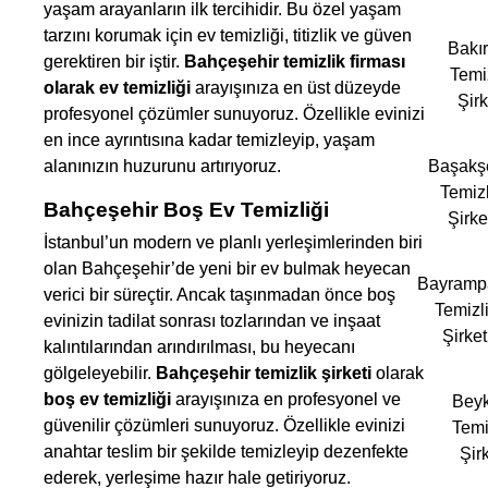
yaşam arayanların ilk tercihidir. Bu özel yaşam
tarzını korumak için ev temizliği, titizlik ve güven
Bakı
gerektiren bir iştir.
Bahçeşehir temizlik firması
Temi
olarak ev temizliği
arayışınıza en üst düzeyde
Şirk
profesyonel çözümler sunuyoruz. Özellikle evinizi
en ince ayrıntısına kadar temizleyip, yaşam
alanınızın huzurunu artırıyoruz.
Başakş
Temizl
Bahçeşehir Boş Ev Temizliği
Şirke
İstanbul’un modern ve planlı yerleşimlerinden biri
olan Bahçeşehir’de yeni bir ev bulmak heyecan
Bayramp
verici bir süreçtir. Ancak taşınmadan önce boş
Temizl
evinizin tadilat sonrası tozlarından ve inşaat
Şirket
kalıntılarından arındırılması, bu heyecanı
gölgeleyebilir.
Bahçeşehir temizlik şirketi
olarak
boş ev temizliği
arayışınıza en profesyonel ve
Bey
güvenilir çözümleri sunuyoruz. Özellikle evinizi
Temi
anahtar teslim bir şekilde temizleyip dezenfekte
Şirk
ederek, yerleşime hazır hale getiriyoruz.