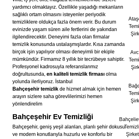
yardımcı olmaktayız. Özellikle yaşadığı mekanların
sağlıklı ortam olmasını isteyenler periyodik
Ataş
temizliklere oldukça fazla önem verir. Bu durum
Temi
evinizde yaşam süren aile fertlerini de yakından
Şirk
ilgilendirecektir. Deneyimi fazla olan firmalar
temizlik konusunda ustalaşmışlardır. Kısa zamanda
birçok işin yapılıyor olması deneyimli bir ekiple
Avcı
mümkündür. Firmamız 8 yıllık bir tecrübeye sahiptir.
Temi
Profesyonel kadrosuyla referanslarımız
Şirk
doğrultusunda,
en kaliteli temizlik firması
olma
yolunda ilerliyoruz. İstanbul
Bağc
Bahçeşehir
temizlik
de hizmet almak için hemen
Temi
arayın sizlere saha görevlilerimizi hemen
Şirk
yönlendirelim
Bahçeşehir Ev Temizliği
Bahçelie
Bahçeşehir, geniş yeşil alanları, planlı şehir dokusu
Temizl
ve modern konutlarıyla huzurlu ve konforlu bir
Şirket