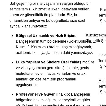
Bahçeşehir gibi site yaşamının yaygın olduğu bir
semtte temizlik hizmeti alırken, detaylara verilen
Kar
önem ve güvenilirlik ön plandadır. Biz, bu
Temi
dinamikleri anlıyor ve bu doğrultuda size özel
Şirk
ayrıcalıklar sunuyoruz:
Küçükçekm
Bölgesel Uzmanlık ve Hızlı Erişim:
Temizlik Şir
Bahçeşehir’in tüm bölgelerine (Gölet Bölgesi, 1.
Kısım, 2. Kısım vb.) hızlıca ulaşım sağlayarak,
acil temizlik ihtiyaçlarınızda dahi yanınızdayız.
Lev
Temi
Lüks Yapılara ve Sitelere Özel Yaklaşım:
Site
Şirk
ve villa yaşamının gerektirdiği özenle, geniş
metrekareli evler, havuz kenarları ve ortak
alanlar için özel temizlik programları
Mal
uyguluyoruz.
Temi
Şirk
Profesyonel ve Güvenilir Ekip:
Bahçeşehir
bölgesine hakim, eğitimli, deneyimli ve güler
yüzlü temizlik personelimizle, eşyalarınıza ve