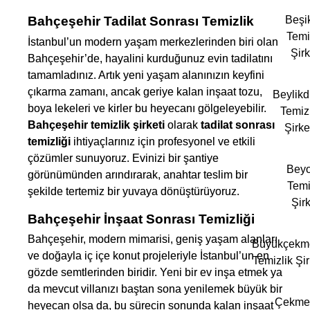
Bahçeşehir Tadilat Sonrası Temizlik
Beşi
Temi
İstanbul’un modern yaşam merkezlerinden biri olan
Şirk
Bahçeşehir’de, hayalini kurduğunuz evin tadilatını
tamamladınız. Artık yeni yaşam alanınızın keyfini
çıkarma zamanı, ancak geriye kalan inşaat tozu,
Beylik
boya lekeleri ve kirler bu heyecanı gölgeleyebilir.
Temizl
Bahçeşehir temizlik şirketi
olarak
tadilat sonrası
Şirke
temizliği
ihtiyaçlarınız için profesyonel ve etkili
çözümler sunuyoruz. Evinizi bir şantiye
Beyo
görünümünden arındırarak, anahtar teslim bir
Temi
şekilde tertemiz bir yuvaya dönüştürüyoruz.
Şirk
Bahçeşehir İnşaat Sonrası Temizliği
Bahçeşehir, modern mimarisi, geniş yaşam alanları
Büyükçekm
ve doğayla iç içe konut projeleriyle İstanbul’un en
Temizlik Şir
gözde semtlerinden biridir. Yeni bir ev inşa etmek ya
da mevcut villanızı baştan sona yenilemek büyük bir
Çekme
heyecan olsa da, bu sürecin sonunda kalan inşaat