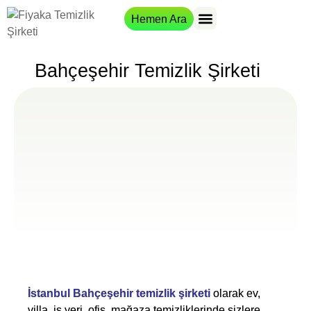
Hemen Ara
Hizmet Bölgeleri
Bahçeşehir Temizlik Şirketi
İstanbul Bahçeşehir temizlik şirketi
olarak ev,
villa, iş yeri, ofis, mağaza temizliklerinde sizlere