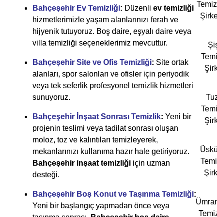
Temiz
Bahçeşehir Ev Temizliği
:
Düzenli
ev temizliği
Şirke
hizmetlerimizle yaşam alanlarınızı ferah ve
hijyenik tutuyoruz. Boş daire, eşyalı daire veya
villa temizliği seçeneklerimiz mevcuttur.
Şiş
Temi
Bahçeşehir Site ve Ofis Temizliği
:
Site ortak
Şirk
alanları, spor salonları ve ofisler için periyodik
veya tek seferlik profesyonel temizlik hizmetleri
sunuyoruz.
Tuz
Temi
Bahçeşehir İnşaat Sonrası Temizlik
:
Yeni bir
Şirk
projenin teslimi veya tadilat sonrası oluşan
moloz, toz ve kalıntıları temizleyerek,
Üskü
mekanlarınızı kullanıma hazır hale getiriyoruz.
Temi
Bahçeşehir inşaat temizliği
için uzman
Şirk
desteği.
Bahçeşehir Boş Konut ve Taşınma Temizliği
:
Ümran
Yeni bir başlangıç yapmadan önce veya
Temiz