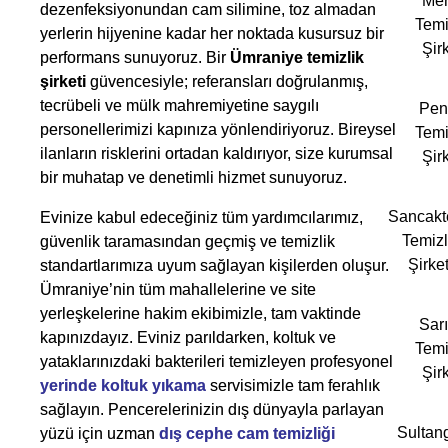
Mer
dezenfeksiyonundan cam silimine, toz almadan
Temi
yerlerin hijyenine kadar her noktada kusursuz bir
Şirk
performans sunuyoruz. Bir
Ümraniye temizlik
şirketi
güvencesiyle; referansları doğrulanmış,
tecrübeli ve mülk mahremiyetine saygılı
Pen
personellerimizi kapınıza yönlendiriyoruz. Bireysel
Temi
ilanların risklerini ortadan kaldırıyor, size kurumsal
Şirk
bir muhatap ve denetimli hizmet sunuyoruz.
Sancakt
Evinize kabul edeceğiniz tüm yardımcılarımız,
Temizl
güvenlik taramasından geçmiş ve temizlik
Şirket
standartlarımıza uyum sağlayan kişilerden oluşur.
Ümraniye’nin tüm mahallelerine ve site
yerleşkelerine hakim ekibimizle, tam vaktinde
Sarı
kapınızdayız. Eviniz parıldarken, koltuk ve
Temi
yataklarınızdaki bakterileri temizleyen profesyonel
Şirk
yerinde koltuk yıkama
servisimizle tam ferahlık
sağlayın. Pencerelerinizin dış dünyayla parlayan
Sultan
yüzü için uzman
dış cephe cam temizliği