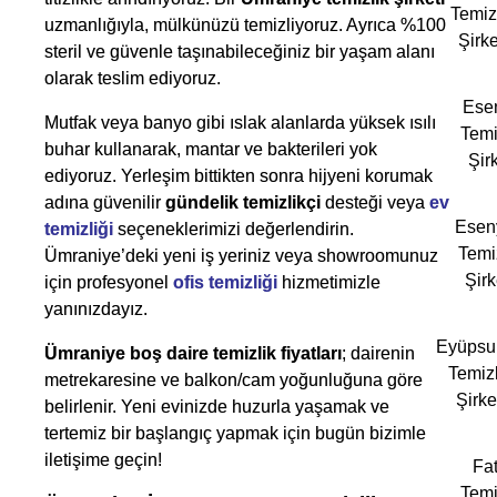
Temiz
uzmanlığıyla, mülkünüzü temizliyoruz. Ayrıca %100
Şirke
steril ve güvenle taşınabileceğiniz bir yaşam alanı
olarak teslim ediyoruz.
Esen
Mutfak veya banyo gibi ıslak alanlarda yüksek ısılı
Temi
buhar kullanarak, mantar ve bakterileri yok
Şirk
ediyoruz. Yerleşim bittikten sonra hijyeni korumak
adına güvenilir
gündelik temizlikçi
desteği veya
ev
Esen
temizliği
seçeneklerimizi değerlendirin.
Temi
Ümraniye’deki yeni iş yeriniz veya showroomunuz
Şirk
için profesyonel
ofis temizliği
hizmetimizle
yanınızdayız.
Eyüpsu
Ümraniye boş daire temizlik fiyatları
; dairenin
Temizl
metrekaresine ve balkon/cam yoğunluğuna göre
Şirke
belirlenir. Yeni evinizde huzurla yaşamak ve
tertemiz bir başlangıç yapmak için bugün bizimle
iletişime geçin!
Fat
Temi