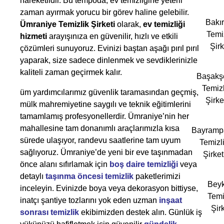
hareketlidir. Bu tempoda, ev temizliğine yeterli
zaman ayırmak yorucu bir görev haline gelebilir.
Bakı
Ümraniye Temizlik Şirketi
olarak,
ev temizliği
Temi
hizmeti
arayışınıza en güvenilir, hızlı ve etkili
Şirk
çözümleri sunuyoruz. Evinizi baştan aşağı pırıl pırıl
yaparak, size sadece dinlenmek ve sevdiklerinizle
kaliteli zaman geçirmek kalır.
Başakş
Temizl
üm yardımcılarımız güvenlik taramasından geçmiş,
Şirke
mülk mahremiyetine saygılı ve teknik eğitimlerini
tamamlamış profesyonellerdir. Ümraniye’nin her
mahallesine tam donanımlı araçlarımızla kısa
Bayramp
sürede ulaşıyor, randevu saatlerine tam uyum
Temizl
sağlıyoruz. Ümraniye’de yeni bir eve taşınmadan
Şirket
önce alanı sıfırlamak için
boş daire temizliği
veya
detaylı
taşınma öncesi temizlik
paketlerimizi
Bey
inceleyin. Evinizde boya veya dekorasyon bittiyse,
Temi
inatçı şantiye tozlarını yok eden uzman
inşaat
Şirk
sonrası temizlik
ekibimizden destek alın. Günlük iş