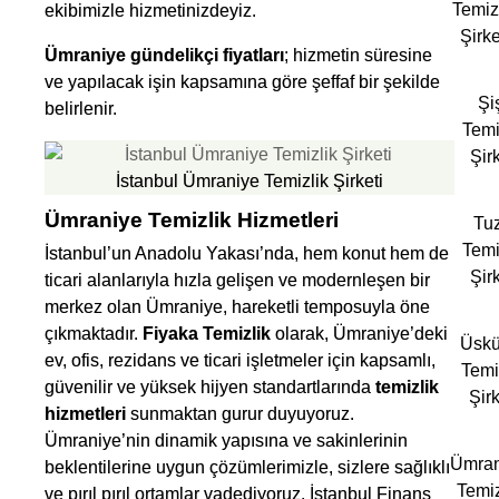
Temiz
ekibimizle hizmetinizdeyiz.
Şirke
Ümraniye gündelikçi fiyatları
; hizmetin süresine
ve yapılacak işin kapsamına göre şeffaf bir şekilde
Şiş
belirlenir.
Temi
Şirk
İstanbul Ümraniye Temizlik Şirketi
Ümraniye Temizlik Hizmetleri
Tuz
Temi
İstanbul’un Anadolu Yakası’nda, hem konut hem de
Şirk
ticari alanlarıyla hızla gelişen ve modernleşen bir
merkez olan Ümraniye, hareketli temposuyla öne
çıkmaktadır.
Fiyaka Temizlik
olarak, Ümraniye’deki
Üskü
ev, ofis, rezidans ve ticari işletmeler için kapsamlı,
Temi
güvenilir ve yüksek hijyen standartlarında
temizlik
Şirk
hizmetleri
sunmaktan gurur duyuyoruz.
Ümraniye’nin dinamik yapısına ve sakinlerinin
Ümran
beklentilerine uygun çözümlerimizle, sizlere sağlıklı
Temiz
ve pırıl pırıl ortamlar vadediyoruz. İstanbul Finans