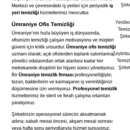
Şirk
Merkezi ve çevresindeki iş yerleri için periyodik
iş
yeri temizliği
hizmetlerimiz mevcuttur.
Yenibo
Ümraniye Ofis Temizliği
Temiz
Ümraniye’nin hızla büyüyen iş dünyasında,
Şirke
ofisinizin temizliği çalışan motivasyonu ve müşteri
güveni için kritik unsurdur.
Ümraniye ofis temizliği
Zeytinb
uzmanı olarak; açık ofislerden toplantı salonlarına,
Temizl
yönetici odalarından ortak alanlara kadar her
Şirket
metrekarede disiplinli bir hijyen süreci yönetiyoruz.
Bir
Ümraniye temizlik firması
profesyonelliğiyle;
tozun, bakterilerin ve karmaşanın iş verimliliğinizi
düşürmesine izin vermiyoruz.
Profesyonel temizlik
hizmetlerimiz ile steril ve ferah çalışma ortamları
yaratıyoruz.
Şirketinizin operasyonel sürecini aksatmamak
adına; sabah mesai öncesi, akşam mesai sonrası
veya hafta sonu periyotlarıyla hizmet sunuyoruz.