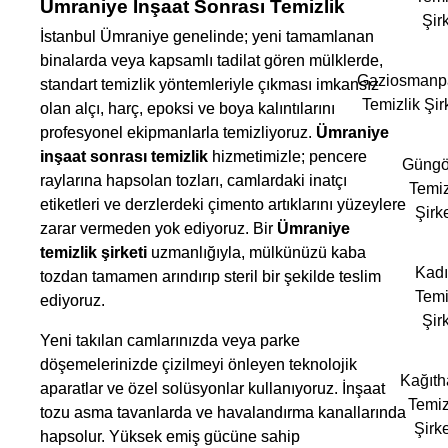
Ümraniye İnşaat Sonrası Temizlik
Şirk
İstanbul Ümraniye genelinde; yeni tamamlanan
binalarda veya kapsamlı tadilat gören mülklerde,
Gaziosmanp
standart temizlik yöntemleriyle çıkması imkansız
Temizlik Şir
olan alçı, harç, epoksi ve boya kalıntılarını
profesyonel ekipmanlarla temizliyoruz.
Ümraniye
inşaat sonrası temizlik
hizmetimizle; pencere
Güngö
raylarına hapsolan tozları, camlardaki inatçı
Temiz
etiketleri ve derzlerdeki çimento artıklarını yüzeylere
Şirke
zarar vermeden yok ediyoruz. Bir
Ümraniye
temizlik şirketi
uzmanlığıyla, mülkünüzü kaba
Kad
tozdan tamamen arındırıp steril bir şekilde teslim
Temi
ediyoruz.
Şirk
Yeni takılan camlarınızda veya parke
döşemelerinizde çizilmeyi önleyen teknolojik
Kağıt
aparatlar ve özel solüsyonlar kullanıyoruz. İnşaat
Temiz
tozu asma tavanlarda ve havalandırma kanallarında
Şirke
hapsolur. Yüksek emiş gücüne sahip