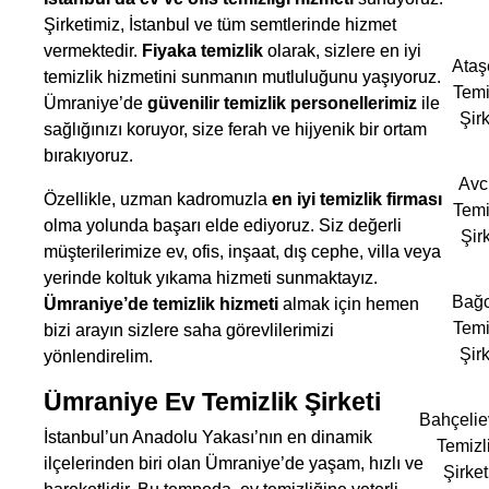
Şirketimiz, İstanbul ve tüm semtlerinde hizmet
vermektedir.
Fiyaka temizlik
olarak, sizlere en iyi
Ataş
temizlik hizmetini sunmanın mutluluğunu yaşıyoruz.
Temi
Ümraniye’de
güvenilir temizlik personellerimiz
ile
Şirk
sağlığınızı koruyor, size ferah ve hijyenik bir ortam
bırakıyoruz.
Avcı
Özellikle, uzman kadromuzla
en iyi temizlik firması
Temi
olma yolunda başarı elde ediyoruz. Siz değerli
Şirk
müşterilerimize ev, ofis, inşaat, dış cephe, villa veya
yerinde koltuk yıkama hizmeti sunmaktayız.
Bağc
Ümraniye’de temizlik hizmeti
almak için hemen
Temi
bizi arayın sizlere saha görevlilerimizi
Şirk
yönlendirelim.
Ümraniye Ev Temizlik Şirketi
Bahçelie
İstanbul’un Anadolu Yakası’nın en dinamik
Temizl
ilçelerinden biri olan Ümraniye’de yaşam, hızlı ve
Şirket