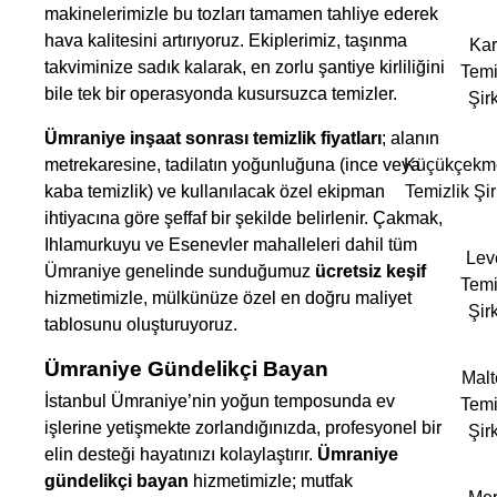
makinelerimizle bu tozları tamamen tahliye ederek
hava kalitesini artırıyoruz. Ekiplerimiz, taşınma
Kar
takviminize sadık kalarak, en zorlu şantiye kirliliğini
Temi
bile tek bir operasyonda kusursuzca temizler.
Şirk
Ümraniye inşaat sonrası temizlik fiyatları
; alanın
metrekaresine, tadilatın yoğunluğuna (ince veya
Küçükçekm
kaba temizlik) ve kullanılacak özel ekipman
Temizlik Şir
ihtiyacına göre şeffaf bir şekilde belirlenir. Çakmak,
Ihlamurkuyu ve Esenevler mahalleleri dahil tüm
Lev
Ümraniye genelinde sunduğumuz
ücretsiz keşif
Temi
hizmetimizle, mülkünüze özel en doğru maliyet
Şirk
tablosunu oluşturuyoruz.
Ümraniye Gündelikçi Bayan
Mal
İstanbul Ümraniye’nin yoğun temposunda ev
Temi
işlerine yetişmekte zorlandığınızda, profesyonel bir
Şirk
elin desteği hayatınızı kolaylaştırır.
Ümraniye
gündelikçi bayan
hizmetimizle; mutfak