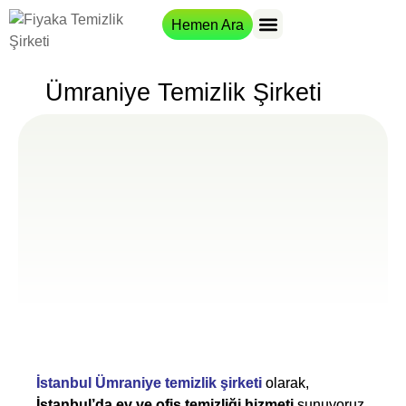
Hemen Ara
Hizmet Bölgeleri
Ümraniye Temizlik Şirketi
İstanbul Ümraniye temizlik şirketi
olarak,
İstanbul’da ev ve ofis temizliği hizmeti
sunuyoruz.