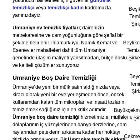
yükünüzü hafifletmek için güvenilir
gündelik
temizlikçi
veya
temizlikçi kadın
kadromuzla
Beşi
yanınızdayız.
Temi
Şirk
Ümraniye ev temizlik fiyatları
; dairenizin
metrekaresine ve cam yoğunluğuna göre şeffaf bir
şekilde belirlenir. Ihlamurkuyu, Namık Kemal ve
Beylik
Esenevler mahalleleri dahil tüm Ümraniye
Temizl
genelinde ulaşım maliyeti yansıtmadan, bütçe dostu
Şirke
ve kaliteli çözümler sunuyoruz.
Beyo
Ümraniye Boş Daire Temizliği
Temi
Ümraniye’de yeni bir mülk satın aldığınızda veya
Şirk
kiracı olarak yeni bir eve yerleşmeden önce, önceki
kullanımdan kalan tüm mikropları ve inşaat tozlarını
temizlemek sağlığınız için en kritik adımdır.
Büyükçekm
Ümraniye boş daire temizliği
hizmetimizle; mutfak
Temizlik Şir
dolaplarının iç yüzeylerinden banyo derzlerine, cam
raylarından peteklerin arkasına kadar her noktayı
Çekme
titizlikle arındırıyoruz. Bir
Ümraniye temizlik şirketi