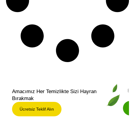
Bült
Amacımız Her Temizlikte Sizi Hayran
Bırakmak
Ücretsiz Teklif Alın
Ücretsiz
Teklif